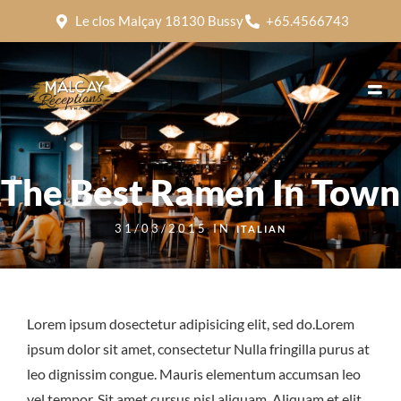
Le clos Malçay 18130 Bussy
+65.4566743
The Best Ramen In Town
31/03/2015 IN
ITALIAN
Lorem ipsum dosectetur adipisicing elit, sed do.Lorem
ipsum dolor sit amet, consectetur Nulla fringilla purus at
leo dignissim congue. Mauris elementum accumsan leo
vel tempor. Sit amet cursus nisl aliquam. Aliquam et elit