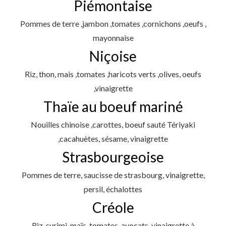
Piémontaise
Pommes de terre ,jambon ,tomates ,cornichons ,oeufs ,
mayonnaise
Niçoise
Riz, thon, mais ,tomates ,haricots verts ,olives, oeufs
,vinaigrette
Thaïe au boeuf mariné
Nouilles chinoise ,carottes, boeuf sauté Tériyaki
,cacahuètes, sésame, vinaigrette
Strasbourgeoise
Pommes de terre, saucisse de strasbourg, vinaigrette,
persil, échalottes
Créole
Riz, surimi, maïs, tomates, avocats, vinaigrette à