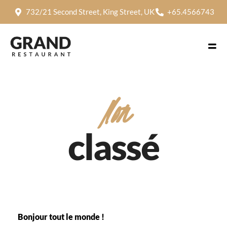
732/21 Second Street, King Street, UK
+65.4566743
Non
classé
Bonjour tout le monde !