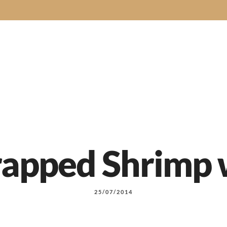
ur de vos événements gourmand dans le Cher
Menus
ation de mariage
Classic
Menu Grid
Menu Gri
pped Shrimp w
Classic
Menu Grid
Menu Gri
25/07/2014