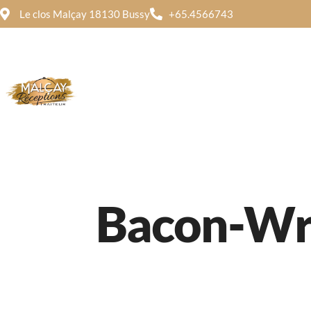
Le clos Malçay 18130 Bussy
+65.4566743
Traite
Dégust
Menu Mixed
Menu 
Bacon-Wra
Menu Mixed
Menu 