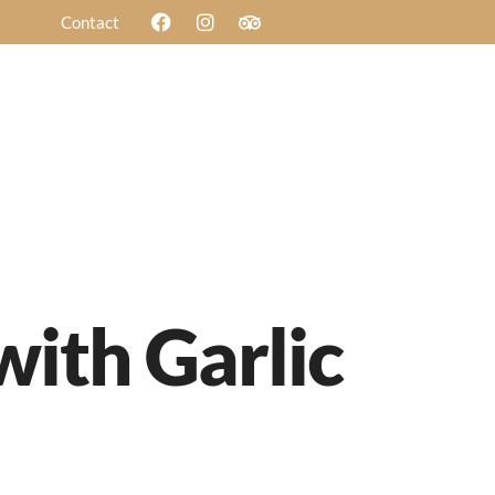
Contact
Blog
d Image
Menu Parallax
Reservation
ith Garlic
d Image
Menu Parallax