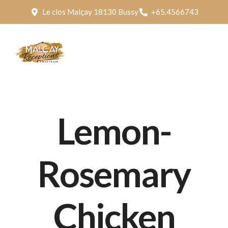
Le clos Malçay 18130 Bussy
+65.4566743
Lemon-
Rosemary
Chicken