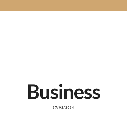
ur de vos événements gourmand dans le Cher
Menus
ation de mariage
Classic
Menu Grid
Menu Gri
Business
Classic
Menu Grid
Menu Gri
17/02/2014