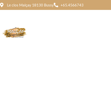
Le clos Malçay 18130 Bussy
+65.4566743
Traite
Dégust
Menu Mixed
Menu 
Menu Mixed
Menu 