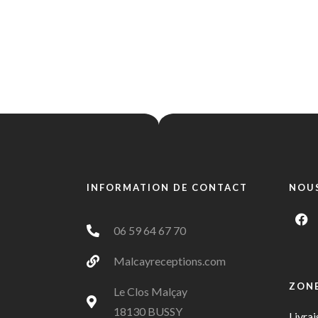
INFORMATION DE CONTACT
NOUS
06 59 64 67 70
Malcayreceptions.com
ZONE
Le Clos Malçay
18130 BUSSY
Livrai