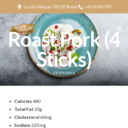
Le clos Malçay 18130 Bussy
+65.4566743
Roast Pork (4
Sticks)
27/07/2014
Calories
480
Total Fat
20g
Cholesterol
60mg
Sodium
220 mg