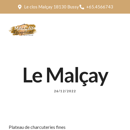
Le clos Malçay 18130 Bussy
+65.4566743
Le Malçay
26/12/2022
Plateau de charcuteries fines