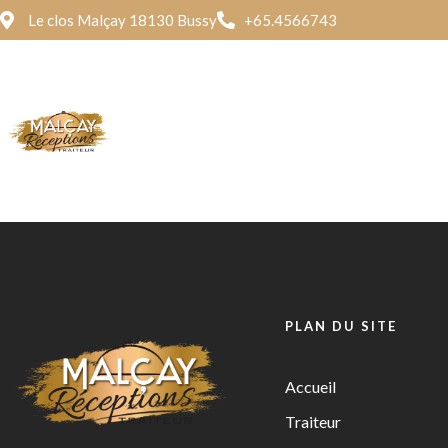
Le clos Malçay 18130 Bussy
+65.4566743
Traite
Dégust
Menu Mixed
Menu 
PLAN DU SITE
Menu Mixed
Menu 
Accueil
Traiteur