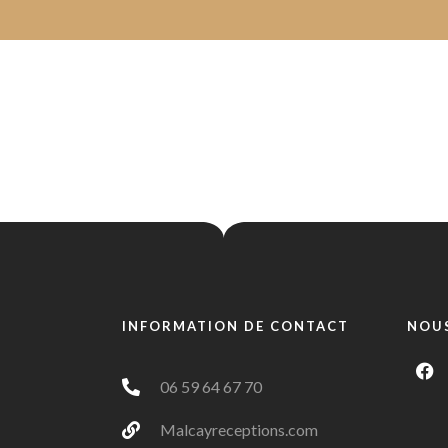
ur de vos événements gourmand dans le Cher
Menus
ation de mariage
Classic
Menu Grid
Menu Gri
INFORMATION DE CONTACT
NOUS
Classic
Menu Grid
Menu Gri
06 59 64 67 70
Malcayreceptions.com