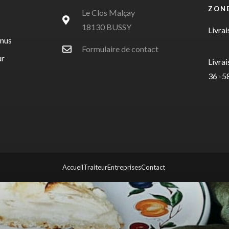
ZONE
Le Clos Malçay
18130 BUSSY
Livrai
enus
Formulaire de contact
ur
Livrai
36 -58
Accueil
Traiteur
Entreprises
Contact