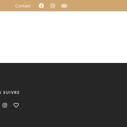
Contact
Blog
d Image
Menu Parallax
Reservation
 SUIVRE
d Image
Menu Parallax